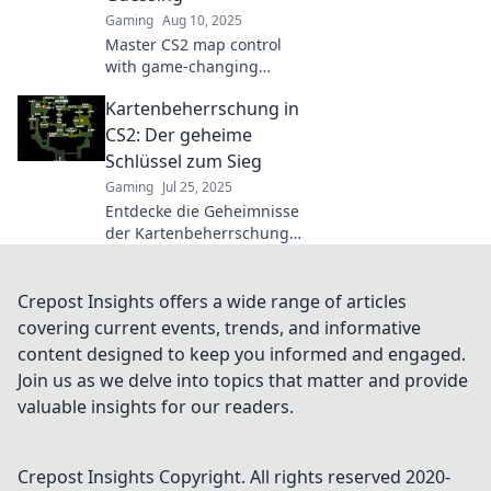
Gaming
Aug 10, 2025
Master CS2 map control
with game-changing
strategies that keep your
Kartenbeherrschung in
opponents guessing.
Unlock victory and
CS2: Der geheime
dominate the competition!
Schlüssel zum Sieg
Gaming
Jul 25, 2025
Entdecke die Geheimnisse
der Kartenbeherrschung
in CS2 und unlocke den
Schlüssel zum Sieg!
Werde zum Game-
Crepost Insights offers a wide range of articles
Changer!
covering current events, trends, and informative
content designed to keep you informed and engaged.
Join us as we delve into topics that matter and provide
valuable insights for our readers.
Crepost Insights
Copyright. All rights reserved 2020-