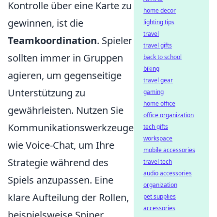
Kontrolle über eine Karte zu
home decor
gewinnen, ist die
lighting tips
travel
Teamkoordination
. Spieler
travel gifts
sollten immer in Gruppen
back to school
biking
agieren, um gegenseitige
travel gear
Unterstützung zu
gaming
home office
gewährleisten. Nutzen Sie
office organization
Kommunikationswerkzeuge
tech gifts
workspace
wie Voice-Chat, um Ihre
mobile accessories
Strategie während des
travel tech
audio accessories
Spiels anzupassen. Eine
organization
klare Aufteilung der Rollen,
pet supplies
accessories
beispielsweise Sniper,