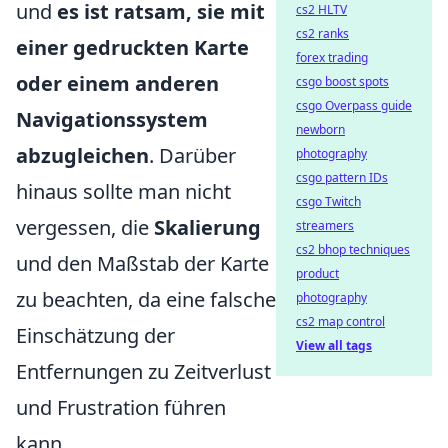
und
es ist ratsam, sie mit
cs2 HLTV
cs2 ranks
einer gedruckten Karte
forex trading
oder einem anderen
csgo boost spots
csgo Overpass guide
Navigationssystem
newborn
abzugleichen
. Darüber
photography
csgo pattern IDs
hinaus sollte man nicht
csgo Twitch
vergessen, die
Skalierung
streamers
cs2 bhop techniques
und den Maßstab der Karte
product
zu beachten, da eine falsche
photography
cs2 map control
Einschätzung der
View all tags
Entfernungen zu Zeitverlust
und Frustration führen
kann.