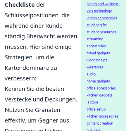
Checkliste
der
health and wellness
kids technology
Schlüsselpositionen, die
laptop accessories
während einer Runde
student gifts
student resources
ständig überwacht werden
streaming
müssen. Hier sind einige
accessories
travel gadgets
Strategien, um die
vlogging tips
Kartendominanz zu
wearables
audio
verbessern:
home gadgets
Kennen Sie die besten
office accessories
kitchen gadgets
Verstecke und Deckungen.
laptops
Nutzen Sie Granaten
office setup
kitchen accessories
effektiv, um Gegner aus
content creation
Deckungen zu locken.
business