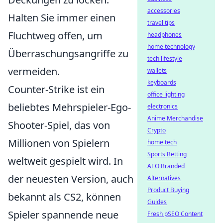
accessories
Halten Sie immer einen
travel tips
Fluchtweg offen, um
headphones
home technology
Überraschungsangriffe zu
tech lifestyle
vermeiden.
wallets
keyboards
Counter-Strike ist ein
office lighting
beliebtes Mehrspieler-Ego-
electronics
Anime Merchandise
Shooter-Spiel, das von
Crypto
Millionen von Spielern
home tech
Sports Betting
weltweit gespielt wird. In
AEO Branded
der neuesten Version, auch
Alternatives
Product Buying
bekannt als CS2, können
Guides
Spieler spannende neue
Fresh pSEO Content