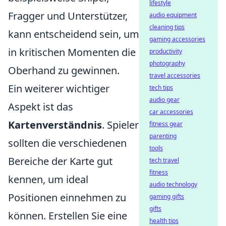
lifestyle
Fragger und Unterstützer,
audio equipment
cleaning tips
kann entscheidend sein, um
gaming accessories
in kritischen Momenten die
productivity
photography
Oberhand zu gewinnen.
travel accessories
Ein weiterer wichtiger
tech tips
audio gear
Aspekt ist das
car accessories
Kartenverständnis
. Spieler
fitness gear
parenting
sollten die verschiedenen
tools
Bereiche der Karte gut
tech travel
fitness
kennen, um ideal
audio technology
Positionen einnehmen zu
gaming gifts
gifts
können. Erstellen Sie eine
health tips