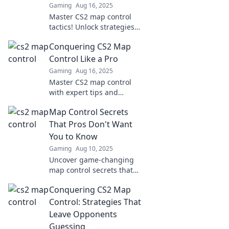
Gaming
Aug 16, 2025
Master CS2 map control
tactics! Unlock strategies
to dominate the battlefield
Conquering CS2 Map
and elevate your
gameplay to the next
Control Like a Pro
level. Dive in now!
Gaming
Aug 16, 2025
Master CS2 map control
with expert tips and
strategies to dominate
Map Control Secrets
your gameplay and
outsmart your opponents!
That Pros Don't Want
Unlock your full potential
You to Know
now!
Gaming
Aug 10, 2025
Uncover game-changing
map control secrets that
top players keep hidden!
Conquering CS2 Map
Boost your strategy and
dominate the competition
Control: Strategies That
like a pro.
Leave Opponents
Guessing