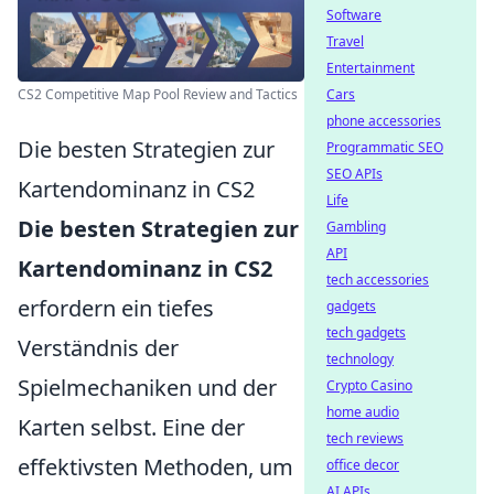
Software
Travel
Entertainment
Cars
CS2 Competitive Map Pool Review and Tactics
phone accessories
Die besten Strategien zur
Programmatic SEO
SEO APIs
Kartendominanz in CS2
Life
Die besten Strategien zur
Gambling
API
Kartendominanz in CS2
tech accessories
erfordern ein tiefes
gadgets
tech gadgets
Verständnis der
technology
Spielmechaniken und der
Crypto Casino
home audio
Karten selbst. Eine der
tech reviews
effektivsten Methoden, um
office decor
AI APIs