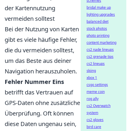
schemes
der Kartennutzung
bridal make up
lighting upgrades
vermeiden solltest
balanced diet
Bei der Nutzung von Karten
stock photos
photo printing
gibt es viele häufige Fehler,
content marketing
die du vermeiden solltest,
cs2 nade lineups
cs2 grenade tips
um das Beste aus deiner
cs2 lineups
Navigation herauszuholen.
skiing
xbox 1
Fehler Nummer Eins
csgo settings
betrifft das Vertrauen auf
meme coin
rog ally
GPS-Daten ohne zusätzliche
cs2 Overwatch
Überprüfung. Oft können
system
cs2 gloves
diese Daten ungenau sein,
bird care